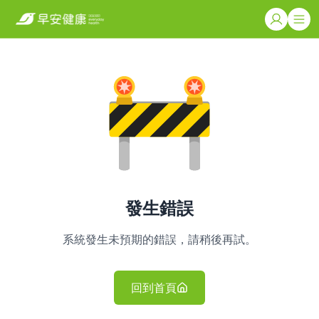
發生錯誤
系統發生未預期的錯誤，請稍後再試。
回到首頁