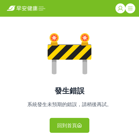
發生錯誤
系統發生未預期的錯誤，請稍後再試。
回到首頁