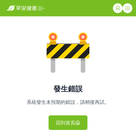
發生錯誤
系統發生未預期的錯誤，請稍後再試。
回到首頁