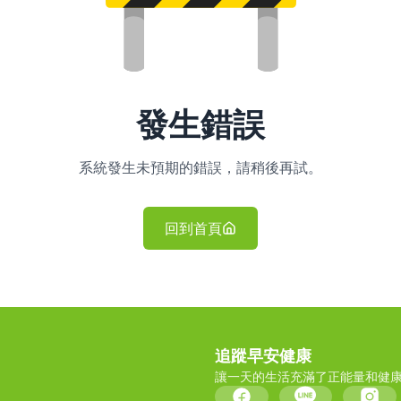
發生錯誤
系統發生未預期的錯誤，請稍後再試。
回到首頁
追蹤早安健康
讓一天的生活充滿了正能量和健