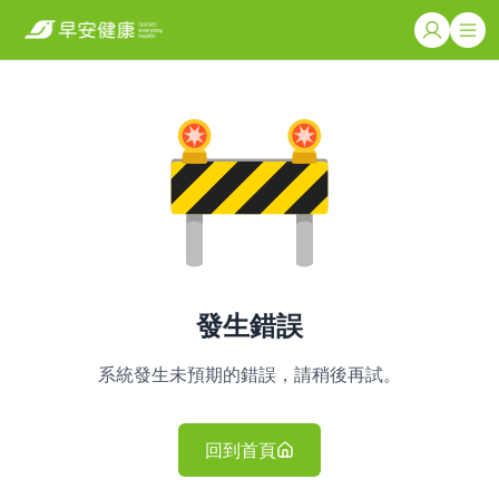
發生錯誤
系統發生未預期的錯誤，請稍後再試。
回到首頁