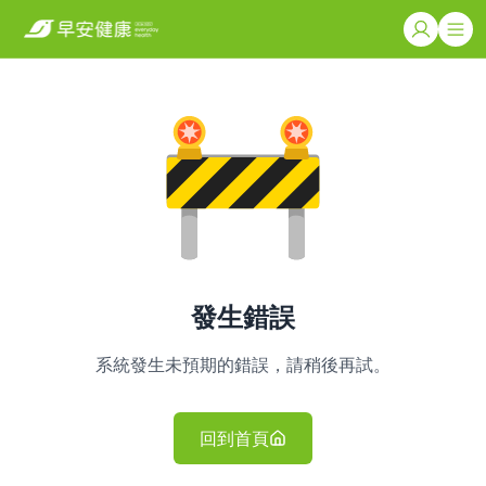
發生錯誤
系統發生未預期的錯誤，請稍後再試。
回到首頁