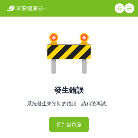
發生錯誤
系統發生未預期的錯誤，請稍後再試。
回到首頁