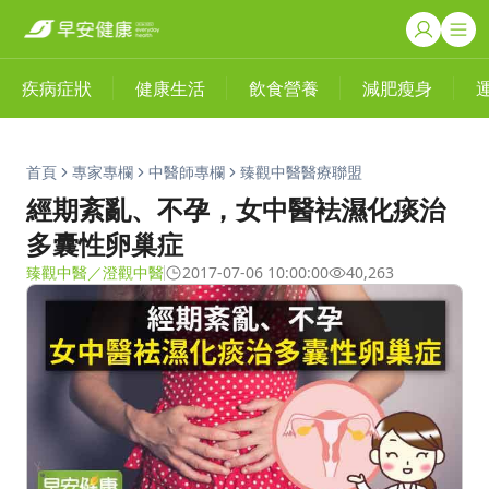
疾病症狀
健康生活
飲食營養
減肥瘦身
首頁
專家專欄
中醫師專欄
臻觀中醫醫療聯盟
經期紊亂、不孕，女中醫袪濕化痰治
多囊性卵巢症
臻觀中醫／澄觀中醫
2017-07-06 10:00:00
40,263