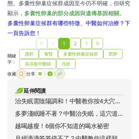
態。多囊性卵巢症候群成因至今仍不明確，但研究
顯示，
多囊性卵巢的部分成因與遺傳基因相關
。
多囊性卵巢症候群有哪些特徵、中醫如何治療？下
一頁告訴您！
1
2
護肝
養腎
多囊性卵巢症候群
肥胖
關鍵
字：
吳淳惠中醫師
月經
收藏
分享
延伸閱讀
治失眠需陰陽調和！中醫教你按4大穴
位，鎮靜安神最能好眠
多夢淺眠睡不著？中醫治失眠，這穴道按
了更好睡
越喝越瘦！6個你不知道的喝水祕密
月經滴滴答答停不了？中醫教你這樣預防