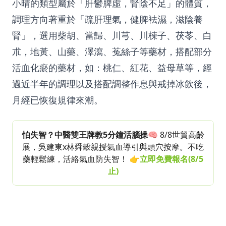
小晴的類型屬於「肝鬱脾虛，腎陰不足」的體質，
調理方向著重於「疏肝理氣，健脾袪濕，滋陰養
腎」，選用柴胡、當歸、川芎、川楝子、茯苓、白
朮，地黃、山藥、澤瀉、菟絲子等藥材，搭配部分
活血化瘀的藥材，如：桃仁、紅花、益母草等，經
過近半年的調理以及搭配調整作息與戒掉冰飲後，
月經已恢復規律來潮。
怕失智？中醫雙王牌教5分鐘活腦操
🧠 8/8世貿高齡
展，吳建東x林舜穀親授氣血導引與頭穴按摩。不吃
藥輕鬆練，活絡氣血防失智！
👉立即免費報名
(8/5
止)