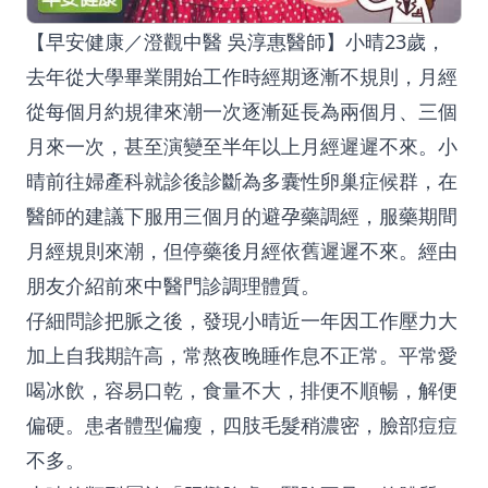
【早安健康／澄觀中醫 吳淳惠醫師】小晴23歲，
去年從大學畢業開始工作時經期逐漸不規則，月經
從每個月約規律來潮一次逐漸延長為兩個月、三個
月來一次，甚至演變至半年以上月經遲遲不來。小
晴前往婦產科就診後診斷為多囊性卵巢症候群，在
醫師的建議下服用三個月的避孕藥調經，服藥期間
月經規則來潮，但停藥後月經依舊遲遲不來。經由
朋友介紹前來中醫門診調理體質。
仔細問診把脈之後，發現小晴近一年因工作壓力大
加上自我期許高，常熬夜晚睡作息不正常。平常愛
喝冰飲，容易口乾，食量不大，排便不順暢，解便
偏硬。患者體型偏瘦，四肢毛髮稍濃密，臉部痘痘
不多。