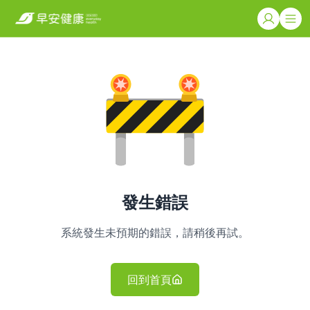
發生錯誤
系統發生未預期的錯誤，請稍後再試。
回到首頁