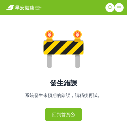
發生錯誤
系統發生未預期的錯誤，請稍後再試。
回到首頁