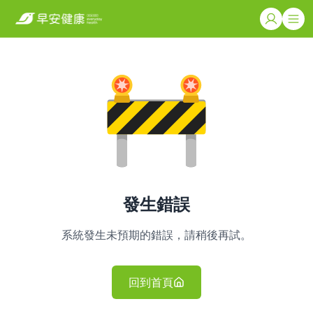
發生錯誤
系統發生未預期的錯誤，請稍後再試。
回到首頁