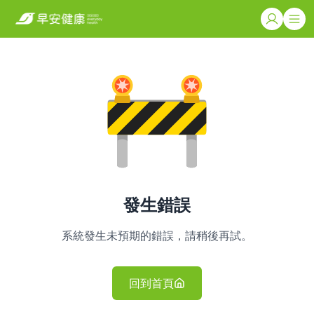
發生錯誤
系統發生未預期的錯誤，請稍後再試。
回到首頁