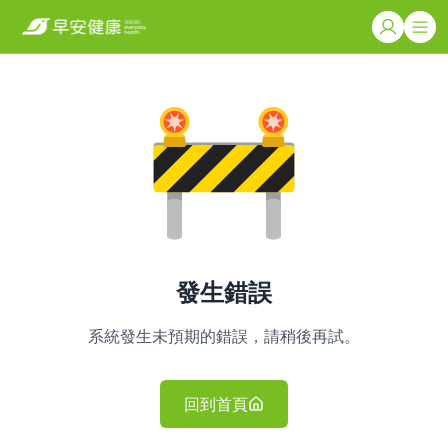
發生錯誤
系統發生未預期的錯誤，請稍後再試。
回到首頁