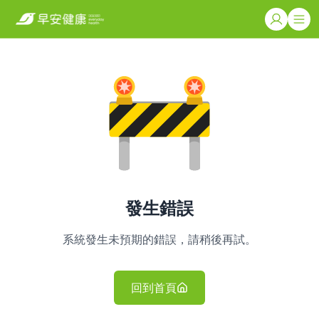
發生錯誤
系統發生未預期的錯誤，請稍後再試。
回到首頁