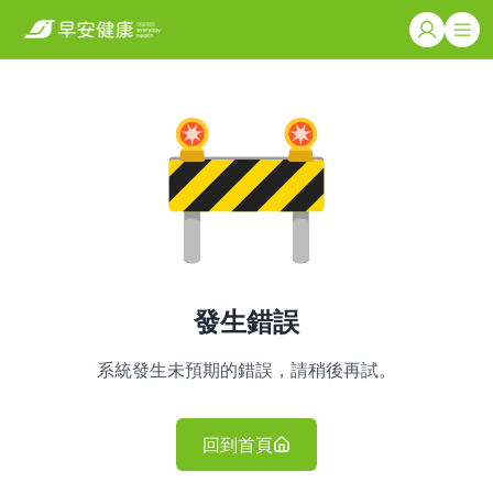
發生錯誤
系統發生未預期的錯誤，請稍後再試。
回到首頁