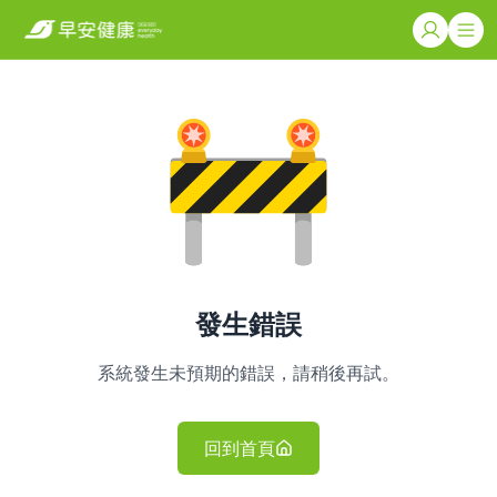
發生錯誤
系統發生未預期的錯誤，請稍後再試。
回到首頁