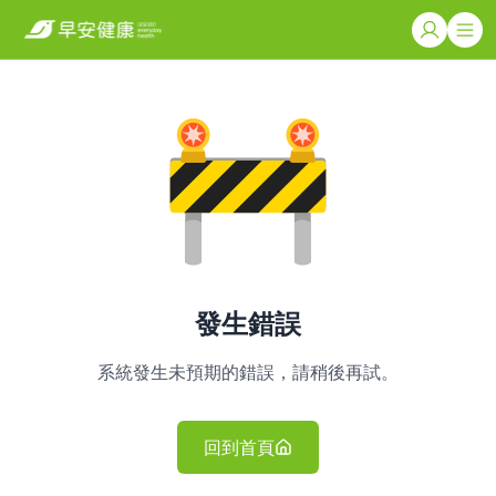
發生錯誤
系統發生未預期的錯誤，請稍後再試。
回到首頁