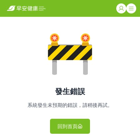
發生錯誤
系統發生未預期的錯誤，請稍後再試。
回到首頁