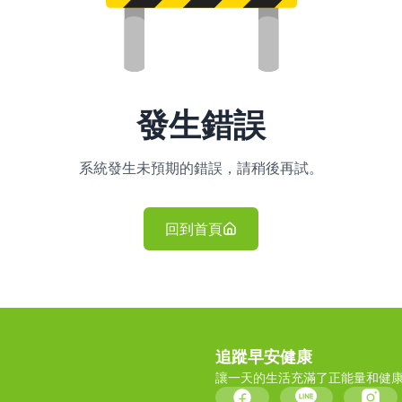
發生錯誤
系統發生未預期的錯誤，請稍後再試。
回到首頁
追蹤早安健康
讓一天的生活充滿了正能量和健