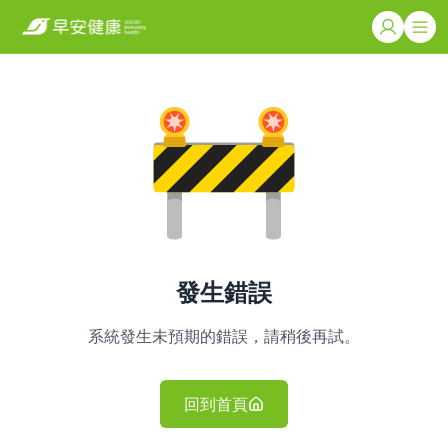
發生錯誤
系統發生未預期的錯誤，請稍後再試。
回到首頁