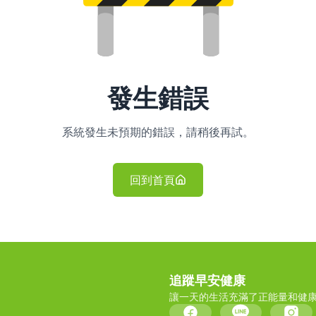
發生錯誤
系統發生未預期的錯誤，請稍後再試。
回到首頁
追蹤早安健康
讓一天的生活充滿了正能量和健