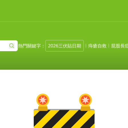
熱門關鍵字：
2026三伏貼日期
痔瘡自救
屁股長