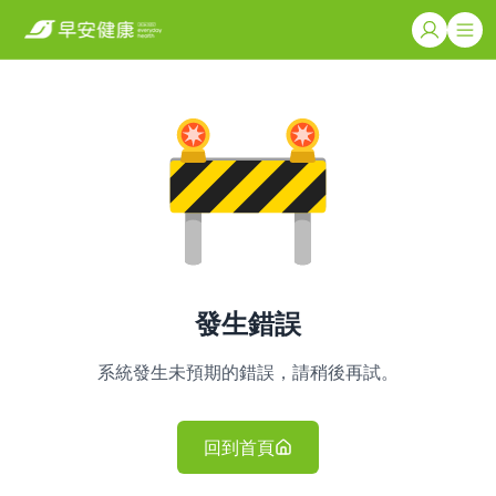
發生錯誤
系統發生未預期的錯誤，請稍後再試。
回到首頁