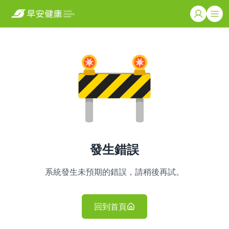
發生錯誤
系統發生未預期的錯誤，請稍後再試。
回到首頁