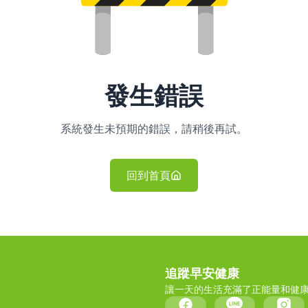
發生錯誤
系統發生未預期的錯誤，請稍後再試。
回到首頁
追蹤早安健康
讓一天的生活充滿了正能量和健