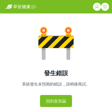
發生錯誤
系統發生未預期的錯誤，請稍後再試。
回到首頁