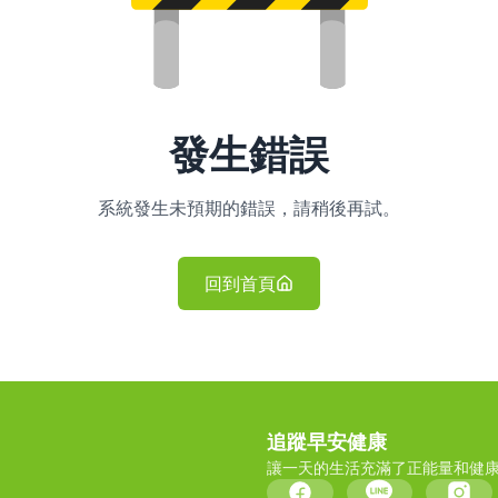
發生錯誤
系統發生未預期的錯誤，請稍後再試。
回到首頁
追蹤早安健康
讓一天的生活充滿了正能量和健