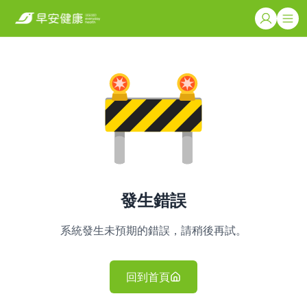
發生錯誤
系統發生未預期的錯誤，請稍後再試。
回到首頁