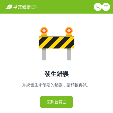
發生錯誤
系統發生未預期的錯誤，請稍後再試。
回到首頁