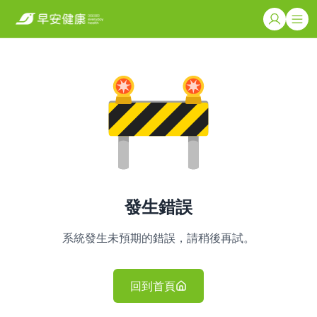
發生錯誤
系統發生未預期的錯誤，請稍後再試。
回到首頁