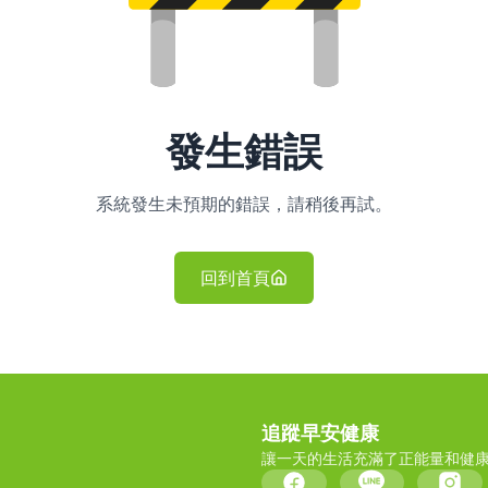
發生錯誤
系統發生未預期的錯誤，請稍後再試。
回到首頁
追蹤早安健康
讓一天的生活充滿了正能量和健