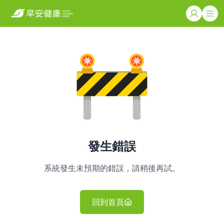
發生錯誤
系統發生未預期的錯誤，請稍後再試。
回到首頁