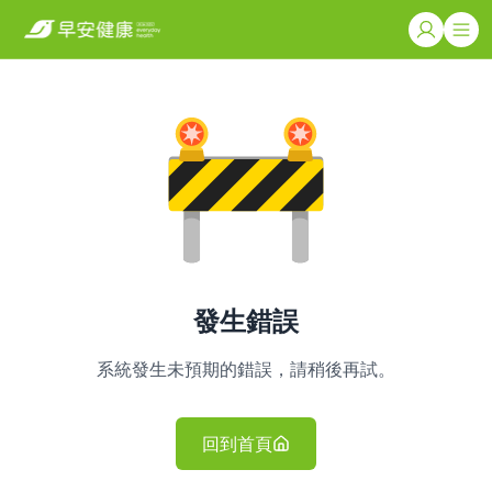
發生錯誤
系統發生未預期的錯誤，請稍後再試。
回到首頁