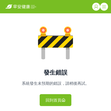
發生錯誤
系統發生未預期的錯誤，請稍後再試。
回到首頁