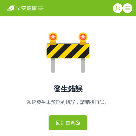
發生錯誤
系統發生未預期的錯誤，請稍後再試。
回到首頁