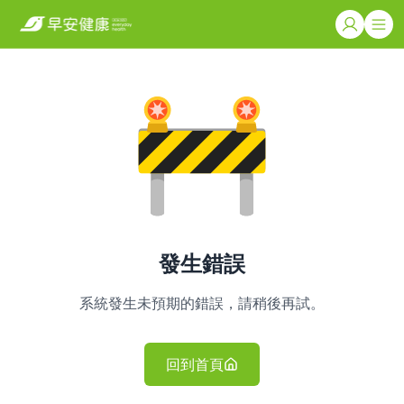
發生錯誤
系統發生未預期的錯誤，請稍後再試。
回到首頁