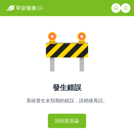
發生錯誤
系統發生未預期的錯誤，請稍後再試。
回到首頁