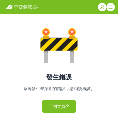
發生錯誤
系統發生未預期的錯誤，請稍後再試。
回到首頁