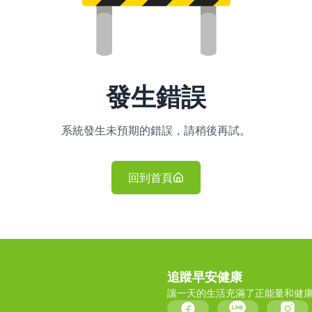
發生錯誤
系統發生未預期的錯誤，請稍後再試。
回到首頁
追蹤早安健康
讓一天的生活充滿了正能量和健