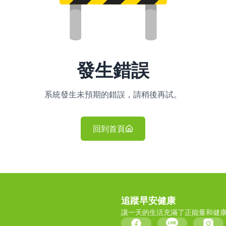
發生錯誤
系統發生未預期的錯誤，請稍後再試。
回到首頁
追蹤早安健康
讓一天的生活充滿了正能量和健