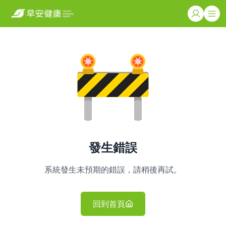
發生錯誤
系統發生未預期的錯誤，請稍後再試。
回到首頁