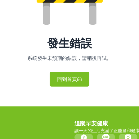
發生錯誤
系統發生未預期的錯誤，請稍後再試。
回到首頁
追蹤早安健康
讓一天的生活充滿了正能量和健