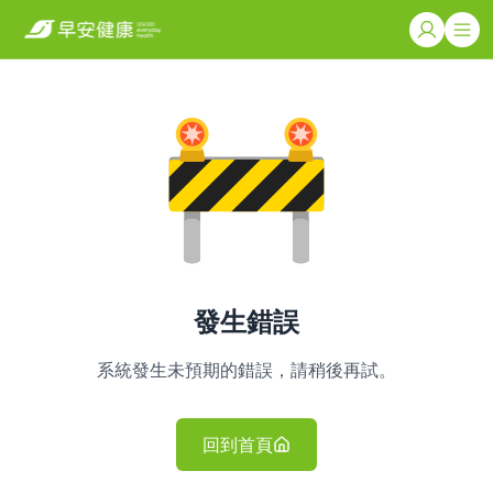
發生錯誤
系統發生未預期的錯誤，請稍後再試。
回到首頁