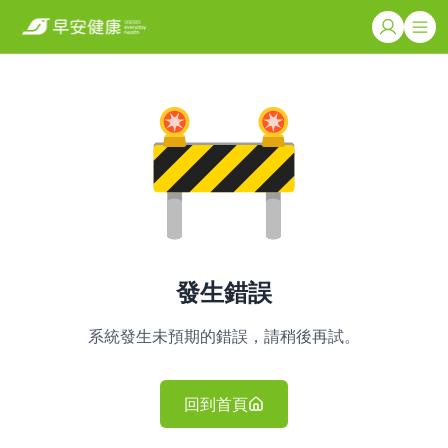
發生錯誤
系統發生未預期的錯誤，請稍後再試。
回到首頁