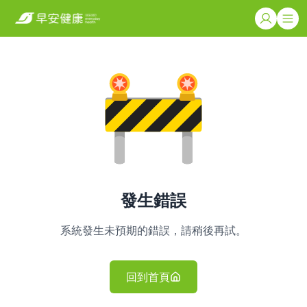
發生錯誤
系統發生未預期的錯誤，請稍後再試。
回到首頁