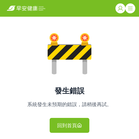
發生錯誤
系統發生未預期的錯誤，請稍後再試。
回到首頁