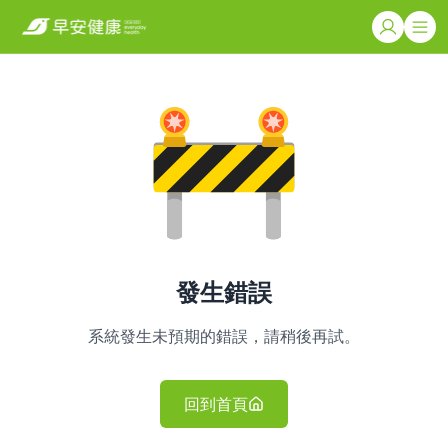
發生錯誤
系統發生未預期的錯誤，請稍後再試。
回到首頁