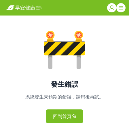
發生錯誤
系統發生未預期的錯誤，請稍後再試。
回到首頁