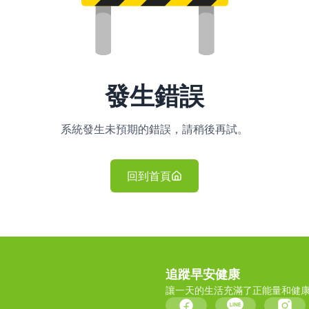
發生錯誤
系統發生未預期的錯誤，請稍後再試。
回到首頁
追蹤早安健康
讓一天的生活充滿了正能量和健