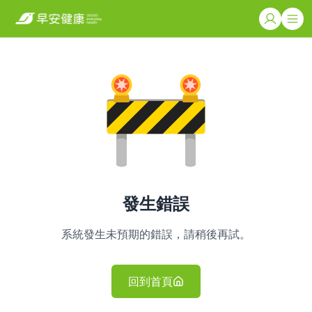
發生錯誤
系統發生未預期的錯誤，請稍後再試。
回到首頁