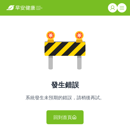
發生錯誤
系統發生未預期的錯誤，請稍後再試。
回到首頁